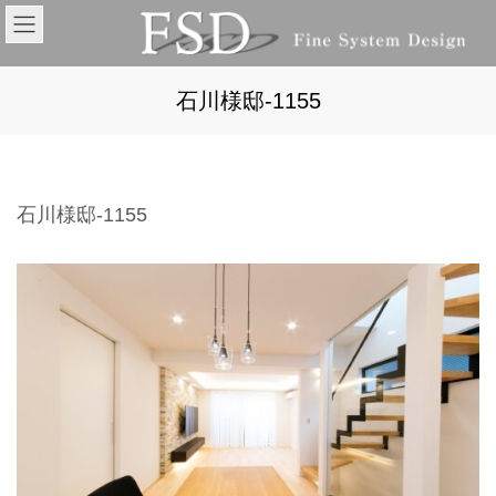
コ
ナ
ン
ビ
テ
ゲ
ン
ー
ツ
シ
石川様邸-1155
へ
ョ
ス
ン
キ
に
ッ
移
プ
動
石川様邸-1155