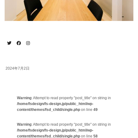
2024年7月2日
Warning
: Attempt to read property "post_title" on string in
/home/fsdesign/fs-design.jp/public_html/wp-
content/themes/fsd_child/single.php
on line
49
Warning
: Attempt to read property "post_title" on string in
/home/fsdesign/fs-design.jp/public_html/wp-
content/themes/fsd_child/single.php
on line
58