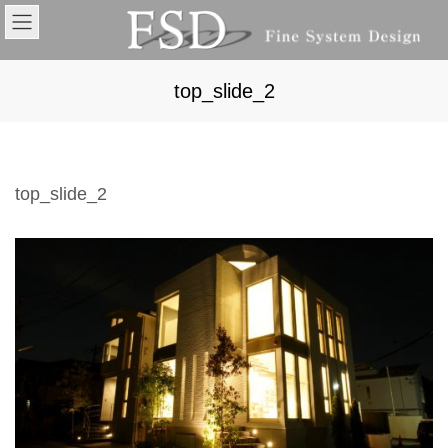
コ
ナ
ン
ビ
テ
ゲ
ン
ー
ツ
シ
top_slide_2
へ
ョ
ス
ン
キ
に
ッ
移
プ
動
top_slide_2