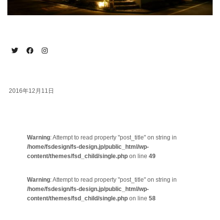
2016年12月11日
Warning
: Attempt to read property "post_title" on string in
/home/fsdesign/fs-design.jp/public_html/wp-
content/themes/fsd_child/single.php
on line
49
Warning
: Attempt to read property "post_title" on string in
/home/fsdesign/fs-design.jp/public_html/wp-
content/themes/fsd_child/single.php
on line
58