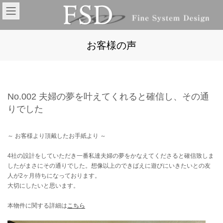
コ
ナ
ン
ビ
テ
ゲ
ン
ー
ツ
シ
お客様の声
へ
ョ
ス
ン
キ
に
ッ
移
プ
動
No.002 夫婦の夢を叶えてくれると確信し、その通
りでした
～ お客様より頂戴したお手紙より ～
4社の設計をしていただき一番私達夫婦の夢をかなえてくださると確信致しま
したがまさにその通りでした。想像以上のできばえに遊びにいきたいとの友
人が2ヶ月待ちになっております。
大切にしたいと思います。
本物件に関する詳細は
こちら