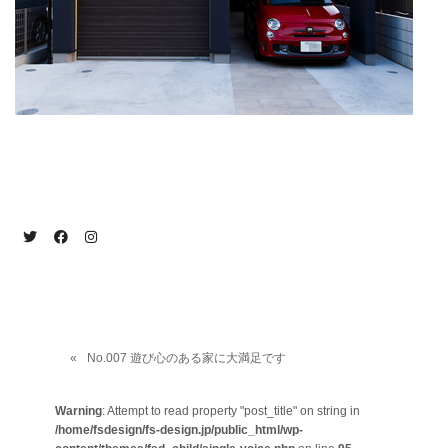
No.007 遊び心のある家に大満足です
Warning
: Attempt to read property "post_title" on string in
/home/fsdesign/fs-design.jp/public_html/wp-