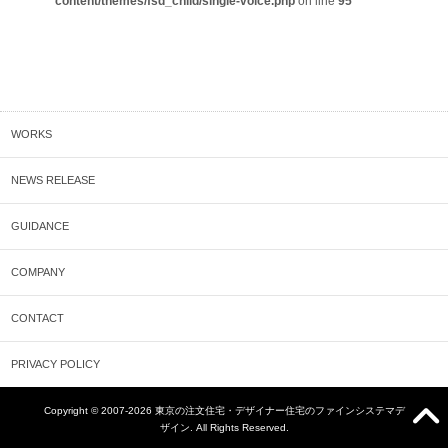
content/themes/fsd_child/single-voice.php
on line
95
WORKS
NEWS RELEASE
GUIDANCE
COMPANY
CONTACT
PRIVACY POLICY
Copyright © 2007-2026 東京の注文住宅・デザイナー住宅のファインシステマデ
ザイン. All Rights Reserved.