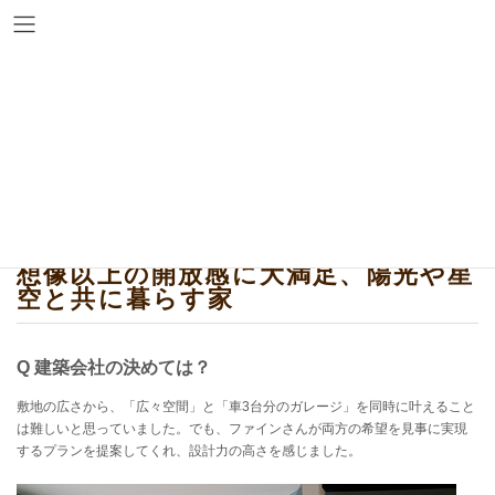
コ
ナ
ン
ビ
テ
ゲ
ン
ー
ツ
シ
お客様の声
へ
ョ
ス
ン
キ
に
ッ
移
プ
動
No.008 設計力の高さを感じました
想像以上の開放感に大満足、陽光や星
空と共に暮らす家
Q 建築会社の決めては？
敷地の広さから、「広々空間」と「車3台分のガレージ」を同時に叶えること
は難しいと思っていました。でも、ファインさんが両方の希望を見事に実現
するプランを提案してくれ、設計力の高さを感じました。