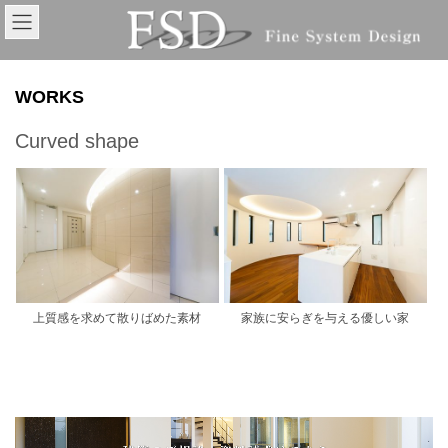
コ
ナ
ン
ビ
テ
ゲ
ン
ー
ツ
シ
WORKS
へ
ョ
ス
ン
Curved shape
キ
に
ッ
移
プ
動
上質感を求めて散りばめた素材
家族に安らぎを与える優しい家