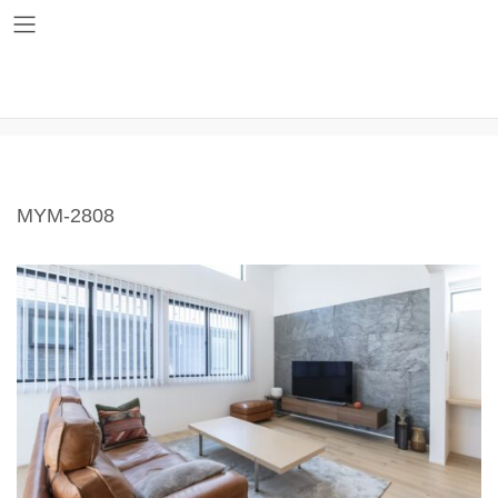
コ
ナ
ン
ビ
テ
ゲ
ン
ー
ツ
シ
MYM-2808
へ
ョ
ス
ン
キ
に
ッ
移
プ
動
MYM-2808