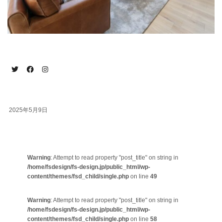
2025年5月9日
Warning
: Attempt to read property "post_title" on string in
/home/fsdesign/fs-design.jp/public_html/wp-
content/themes/fsd_child/single.php
on line
49
Warning
: Attempt to read property "post_title" on string in
/home/fsdesign/fs-design.jp/public_html/wp-
content/themes/fsd_child/single.php
on line
58