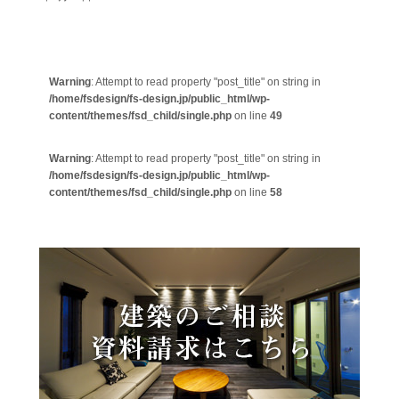
Warning
: Attempt to read property "post_title" on string in
/home/fsdesign/fs-design.jp/public_html/wp-
content/themes/fsd_child/single.php
on line
49
Warning
: Attempt to read property "post_title" on string in
/home/fsdesign/fs-design.jp/public_html/wp-
content/themes/fsd_child/single.php
on line
58