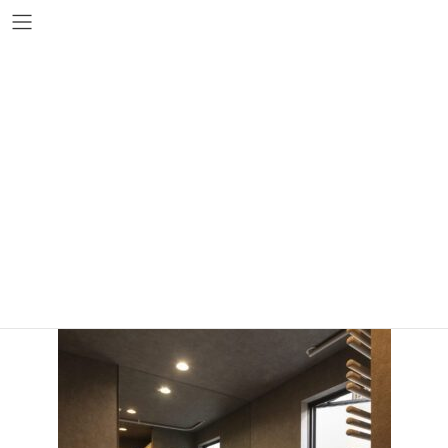
コ
ナ
ン
ビ
テ
ゲ
ン
ー
ツ
シ
36
へ
ョ
ス
ン
キ
に
ッ
移
プ
動
36