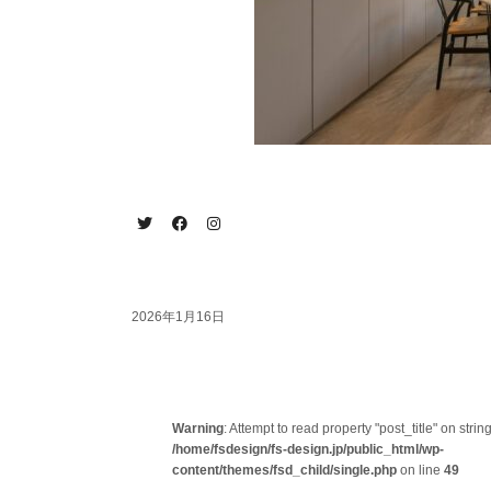
2026年1月16日
Warning
: Attempt to read property "post_title" on string
/home/fsdesign/fs-design.jp/public_html/wp-
content/themes/fsd_child/single.php
on line
49