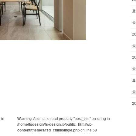
最
最
2
最
2
最
最
最
2
 in
Warning
: Attempt to read property "post_title" on string in
/home/fsdesign/fs-design.jp/public_html/wp-
content/themes/fsd_child/single.php
on line
58