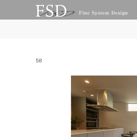
コ
ナ
ン
ビ
テ
ゲ
ン
ー
ツ
シ
へ
ョ
ス
ン
キ
に
ッ
移
58
プ
動