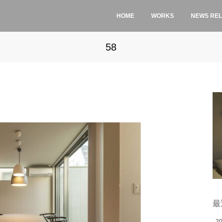
HOME
WORKS
NEWS RE
58
最
2