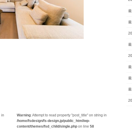
最
最
2
最
2
最
最
最
2
 in
Warning
: Attempt to read property "post_title" on string in
/home/fsdesign/fs-design.jp/public_html/wp-
content/themes/fsd_child/single.php
on line
58