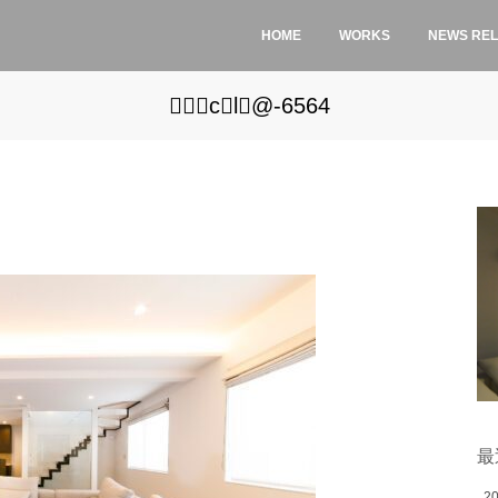
HOME
WORKS
NEWS RE
cl@-6564
最
2