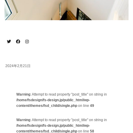
2024年2月21日
Warning
: Attempt to read property "post_title" on string in
/home/fsdesign/fs-design.jp/public_html/wp-
content/themes/fsd_child/single.php
on line
49
Warning
: Attempt to read property "post_title" on string in
/home/fsdesign/fs-design.jp/public_html/wp-
content/themes/fsd_child/single.php
on line
58