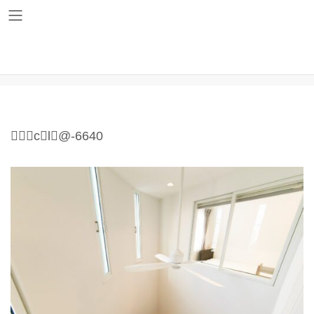
コ
ナ
ン
ビ
テ
ゲ
ン
ー
ツ
シ
cl@-6640
へ
ョ
ス
ン
キ
に
ッ
移
プ
動
cl@-6640