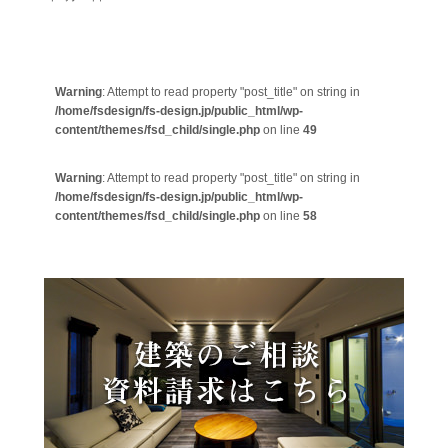
Warning
: Attempt to read property "post_title" on string in
/home/fsdesign/fs-design.jp/public_html/wp-
content/themes/fsd_child/single.php
on line
49
Warning
: Attempt to read property "post_title" on string in
/home/fsdesign/fs-design.jp/public_html/wp-
content/themes/fsd_child/single.php
on line
58