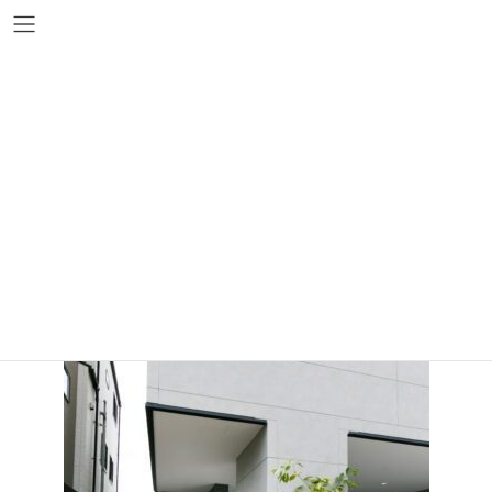
コ
ナ
ン
ビ
テ
ゲ
ン
ー
ツ
シ
s-(4)
へ
ョ
ス
ン
キ
に
ッ
移
プ
動
s-(4)