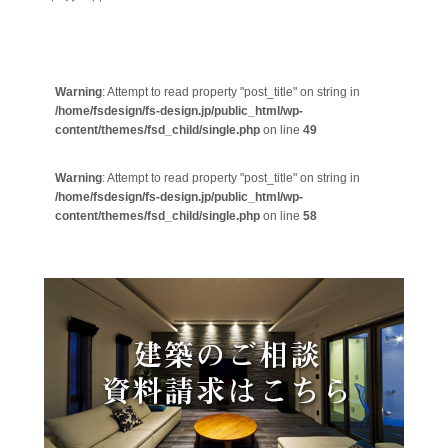
Warning
: Attempt to read property "post_title" on string in
/home/fsdesign/fs-design.jp/public_html/wp-
content/themes/fsd_child/single.php
on line
49
Warning
: Attempt to read property "post_title" on string in
/home/fsdesign/fs-design.jp/public_html/wp-
content/themes/fsd_child/single.php
on line
58