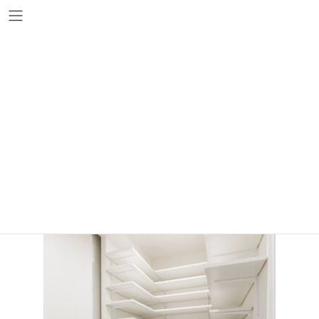
コ
ナ
ン
ビ
テ
ゲ
ン
ー
ツ
シ
s-(9)
へ
ョ
ス
ン
キ
に
ッ
移
プ
動
s-(9)