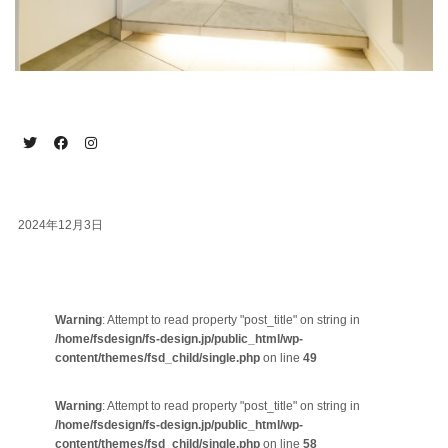
2024年12月3日
Warning
: Attempt to read property "post_title" on string in
/home/fsdesign/fs-design.jp/public_html/wp-
content/themes/fsd_child/single.php
on line
49
Warning
: Attempt to read property "post_title" on string in
/home/fsdesign/fs-design.jp/public_html/wp-
content/themes/fsd_child/single.php
on line
58