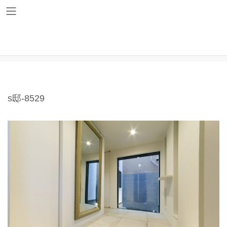
コ
ナ
ン
ビ
テ
ゲ
ン
ー
ツ
シ
s邸-8529
へ
ョ
ス
ン
キ
に
ッ
移
プ
動
s邸-8529