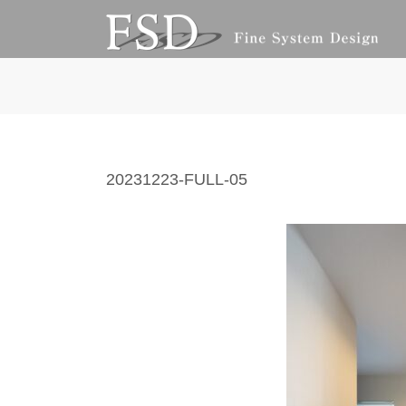
コ
ナ
ン
ビ
テ
ゲ
ン
ー
ツ
シ
へ
ョ
ス
ン
キ
に
ッ
移
20231223-FULL-05
プ
動