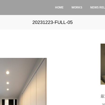
HOME
WORKS
NEWS RE
20231223-FULL-05
最
2