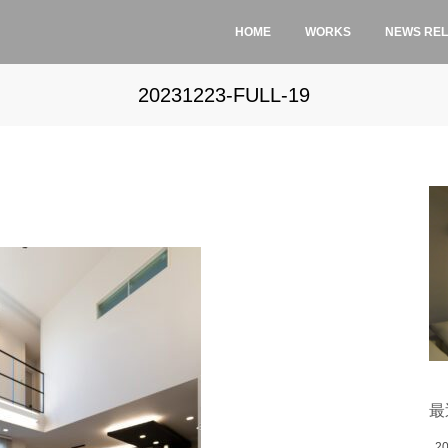
HOME
WORKS
NEWS RE
20231223-FULL-19
最
2