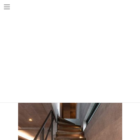
コ
ナ
ン
ビ
テ
ゲ
ン
ー
ツ
シ
MYM-3526
へ
ョ
ス
ン
キ
に
ッ
移
プ
動
MYM-3526