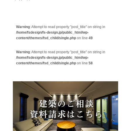
Warning
: Attempt to read property "post_title" on string in
/home/fsdesign/fs-design.jp/public_html/wp-
content/themes/fsd_child/single.php
on line
49
Warning
: Attempt to read property "post_title" on string in
/home/fsdesign/fs-design.jp/public_html/wp-
content/themes/fsd_child/single.php
on line
58