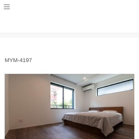
コ
ナ
ン
ビ
テ
ゲ
ン
ー
ツ
シ
MYM-4197
へ
ョ
ス
ン
キ
に
ッ
移
プ
動
MYM-4197