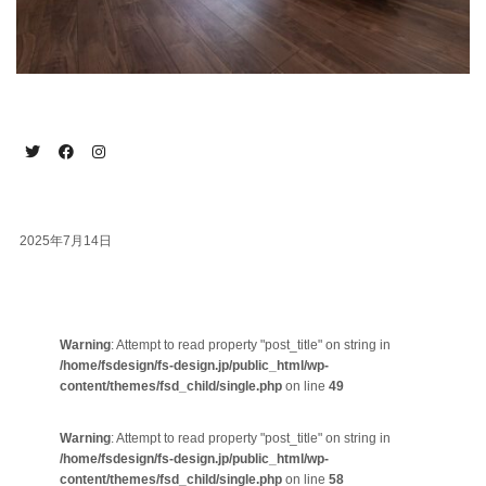
2025年7月14日
Warning
: Attempt to read property "post_title" on string in
/home/fsdesign/fs-design.jp/public_html/wp-
content/themes/fsd_child/single.php
on line
49
Warning
: Attempt to read property "post_title" on string in
/home/fsdesign/fs-design.jp/public_html/wp-
content/themes/fsd_child/single.php
on line
58