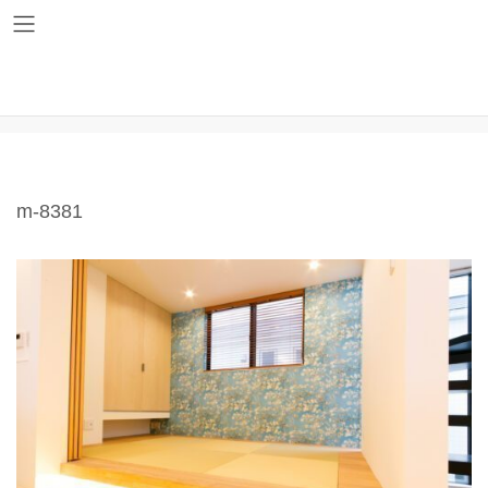
コ
ナ
ン
ビ
テ
ゲ
ン
ー
ツ
シ
m-8381
へ
ョ
ス
ン
キ
に
ッ
移
プ
動
m-8381