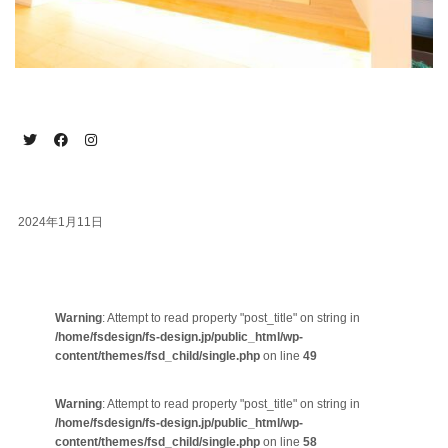
2024年1月11日
Warning
: Attempt to read property "post_title" on string in
/home/fsdesign/fs-design.jp/public_html/wp-
content/themes/fsd_child/single.php
on line
49
Warning
: Attempt to read property "post_title" on string in
/home/fsdesign/fs-design.jp/public_html/wp-
content/themes/fsd_child/single.php
on line
58