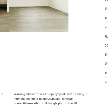
最
最
2
最
2
最
最
最
2
 in
Warning
: Attempt to read property "post_title" on string in
/home/fsdesign/fs-design.jp/public_html/wp-
content/themes/fsd_child/single.php
on line
58