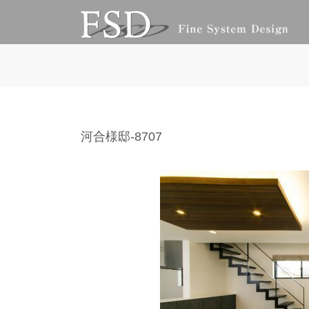
コ
ナ
ン
ビ
テ
ゲ
ン
ー
ツ
シ
へ
ョ
ス
ン
キ
に
ッ
移
河合様邸-8707
プ
動