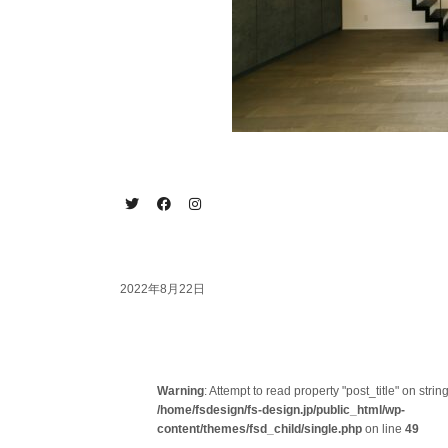
2022年8月22日
Warning
: Attempt to read property "post_title" on string
/home/fsdesign/fs-design.jp/public_html/wp-
content/themes/fsd_child/single.php
on line
49