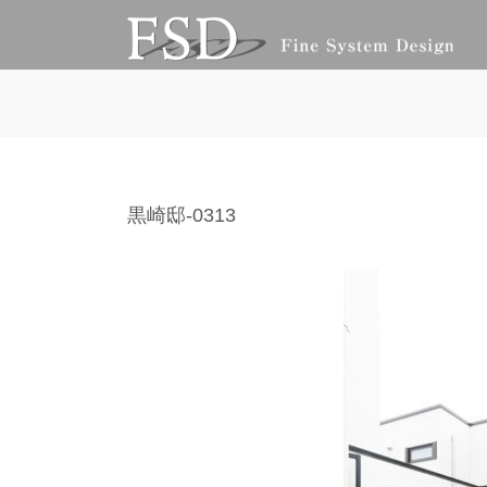
コ
ナ
ン
ビ
テ
ゲ
ン
ー
ツ
シ
へ
ョ
ス
ン
キ
に
ッ
移
黒崎邸-0313
プ
動