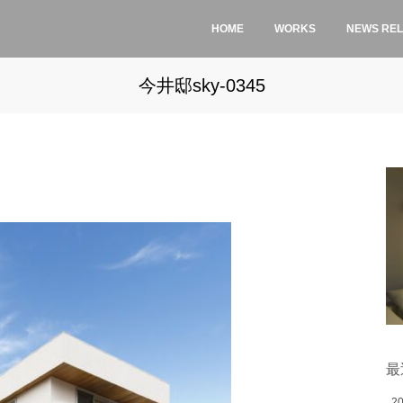
HOME
WORKS
NEWS RE
今井邸sky-0345
最
2