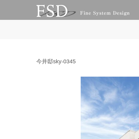
コ
ナ
ン
ビ
テ
ゲ
ン
ー
ツ
シ
へ
ョ
ス
ン
キ
に
ッ
移
今井邸sky-0345
プ
動