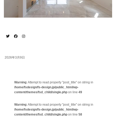
2026年3月9日
Warning
: Attempt to read property "post_title" on string in
/home/fsdesign/fs-design.jp/public_html/wp-
content/themes/fsd_child/single.php
on line
49
Warning
: Attempt to read property "post_title" on string in
/home/fsdesign/fs-design.jp/public_html/wp-
content/themes/fsd_child/single.php
on line
58