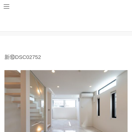
コ
ナ
ン
ビ
テ
ゲ
ン
ー
ツ
シ
新⑩DSC02752
へ
ョ
ス
ン
キ
に
ッ
移
プ
動
新⑩DSC02752