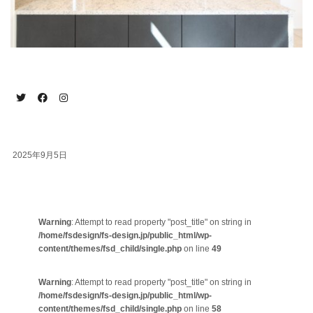
2025年9月5日
Warning
: Attempt to read property "post_title" on string in
/home/fsdesign/fs-design.jp/public_html/wp-
content/themes/fsd_child/single.php
on line
49
Warning
: Attempt to read property "post_title" on string in
/home/fsdesign/fs-design.jp/public_html/wp-
content/themes/fsd_child/single.php
on line
58