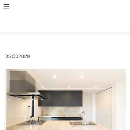
コ
ナ
ン
ビ
テ
ゲ
ン
ー
ツ
シ
DSC02829
へ
ョ
ス
ン
キ
に
ッ
移
プ
動
DSC02829