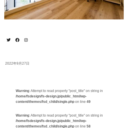
2022年9月27日
Warning
: Attempt to read property "post_title" on string in
/home/fsdesign/fs-design.jp/public_html/wp-
content/themes/fsd_child/single.php
on line
49
Warning
: Attempt to read property "post_title" on string in
/home/fsdesign/fs-design.jp/public_html/wp-
content/themes/fsd_child/single.php
on line
58