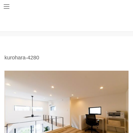
コ
ナ
ン
ビ
テ
ゲ
ン
ー
ツ
シ
kurohara-4280
へ
ョ
ス
ン
キ
に
ッ
移
プ
動
kurohara-4280