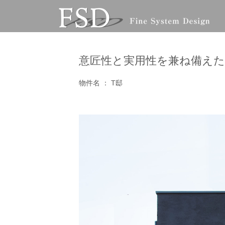
コ
ナ
ン
ビ
テ
ゲ
ン
ー
ツ
シ
意匠性と実用性を兼ね備えた
へ
ョ
ス
ン
キ
に
物件名 ： T邸
ッ
移
プ
動